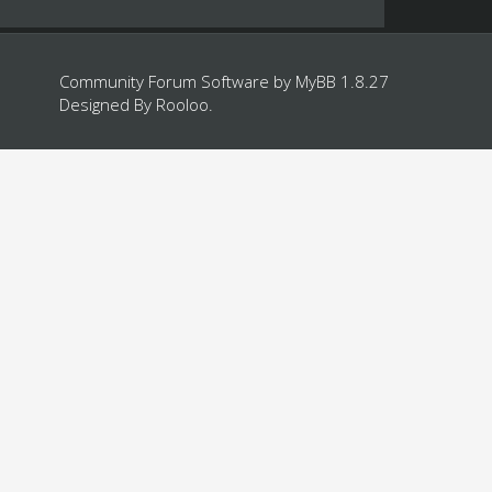
Community Forum Software by
MyBB 1.8.27
Designed By
Rooloo
.