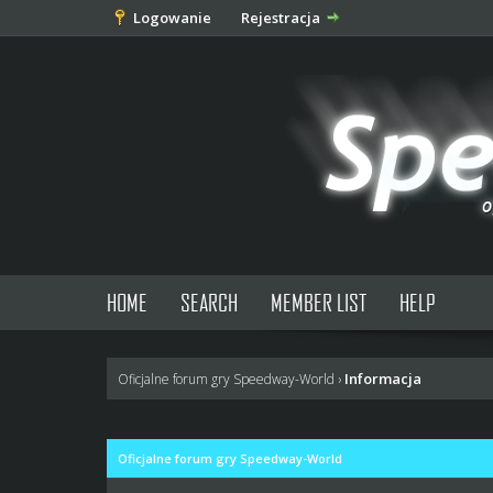
Logowanie
Rejestracja
HOME
SEARCH
MEMBER LIST
HELP
Informacja
Oficjalne forum gry Speedway-World
›
Oficjalne forum gry Speedway-World