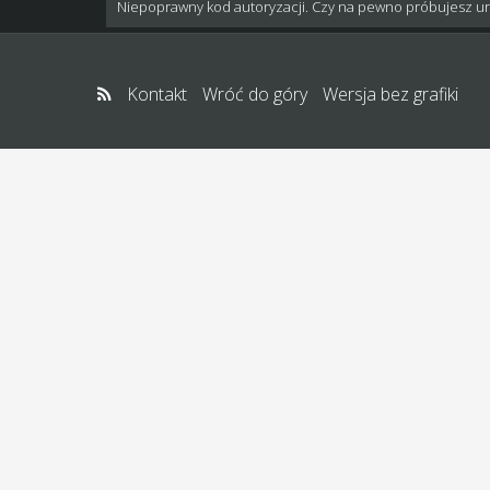
Niepoprawny kod autoryzacji. Czy na pewno próbujesz u
Kontakt
Wróć do góry
Wersja bez grafiki