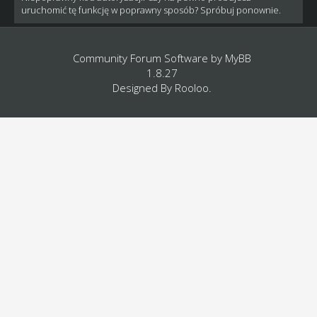
uruchomić tę funkcję w poprawny sposób? Spróbuj ponownie.
Community Forum Software by
MyBB
1.8.27
Designed By
Rooloo
.