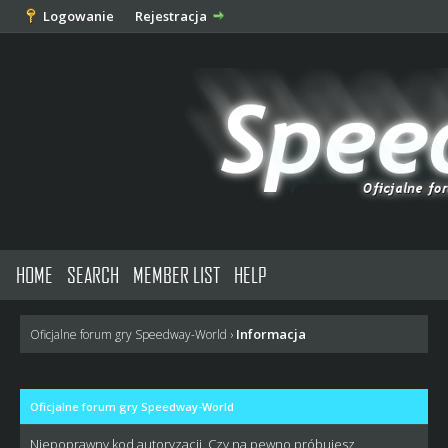
Logowanie
Rejestracja
HOME
SEARCH
MEMBER LIST
HELP
Informacja
Oficjalne forum gry Speedway-World
›
Oficjalne forum gry Speedway-World
Niepoprawny kod autoryzacji. Czy na pewno próbujesz