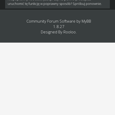
uruchomić tę funkcję w poprawny sposób? Spróbuj ponownie.
Community Forum Software by
MyBB
1.8.27
Designed By
Rooloo
.