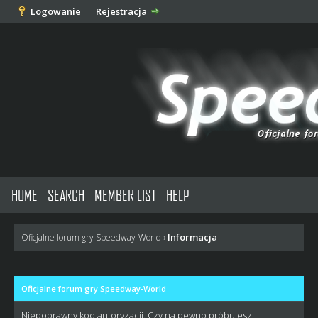
Logowanie
Rejestracja
HOME
SEARCH
MEMBER LIST
HELP
Informacja
Oficjalne forum gry Speedway-World
›
Oficjalne forum gry Speedway-World
Niepoprawny kod autoryzacji. Czy na pewno próbujesz