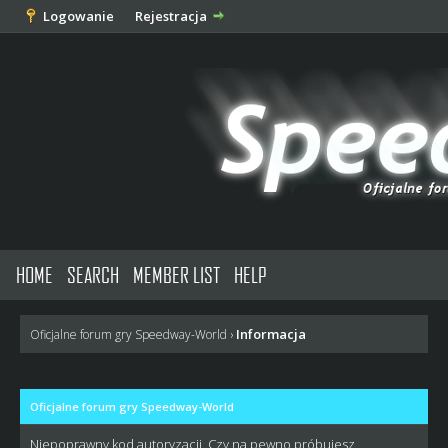
Logowanie
Rejestracja
HOME
SEARCH
MEMBER LIST
HELP
Informacja
Oficjalne forum gry Speedway-World
›
Oficjalne forum gry Speedway-World
Niepoprawny kod autoryzacji. Czy na pewno próbujesz