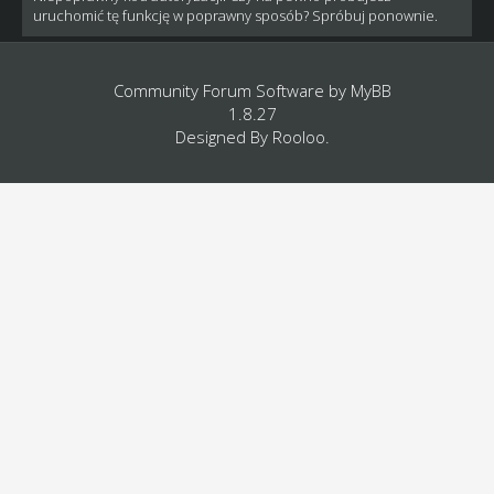
uruchomić tę funkcję w poprawny sposób? Spróbuj ponownie.
Community Forum Software by
MyBB
1.8.27
Designed By
Rooloo
.