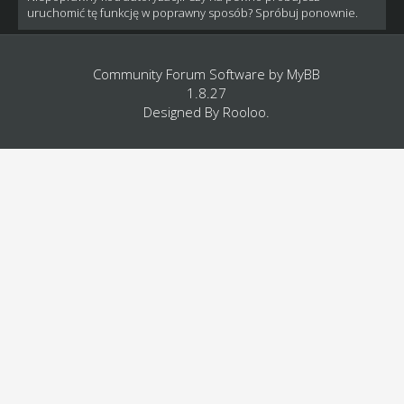
uruchomić tę funkcję w poprawny sposób? Spróbuj ponownie.
Community Forum Software by
MyBB
1.8.27
Designed By
Rooloo
.