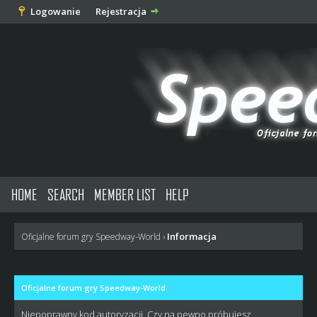
Logowanie
Rejestracja
HOME
SEARCH
MEMBER LIST
HELP
Informacja
Oficjalne forum gry Speedway-World
›
Oficjalne forum gry Speedway-World
Niepoprawny kod autoryzacji. Czy na pewno próbujesz