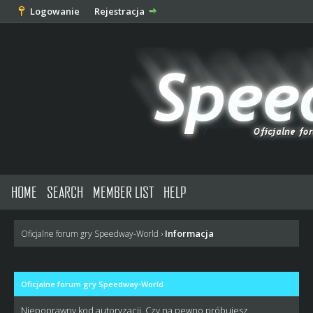
Logowanie
Rejestracja
HOME
SEARCH
MEMBER LIST
HELP
Informacja
Oficjalne forum gry Speedway-World
›
Oficjalne forum gry Speedway-World
Niepoprawny kod autoryzacji. Czy na pewno próbujesz