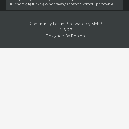
uruchomić tę funkcję w poprawny sposób? Spróbuj ponownie.
Community Forum Software by
MyBB
1.8.27
Designed By
Rooloo
.