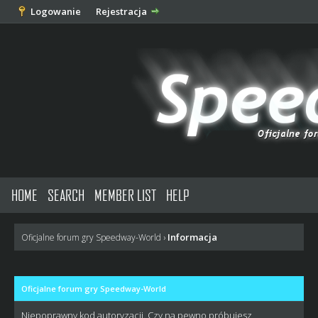
Logowanie
Rejestracja
HOME
SEARCH
MEMBER LIST
HELP
Informacja
Oficjalne forum gry Speedway-World
›
Oficjalne forum gry Speedway-World
Niepoprawny kod autoryzacji. Czy na pewno próbujesz