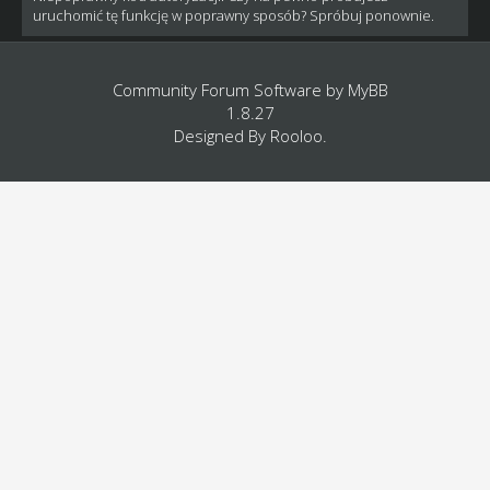
uruchomić tę funkcję w poprawny sposób? Spróbuj ponownie.
Community Forum Software by
MyBB
1.8.27
Designed By
Rooloo
.