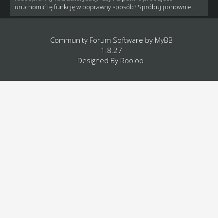
uruchomić tę funkcję w poprawny sposób? Spróbuj ponownie.
Community Forum Software by
MyBB
1.8.27
Designed By
Rooloo
.