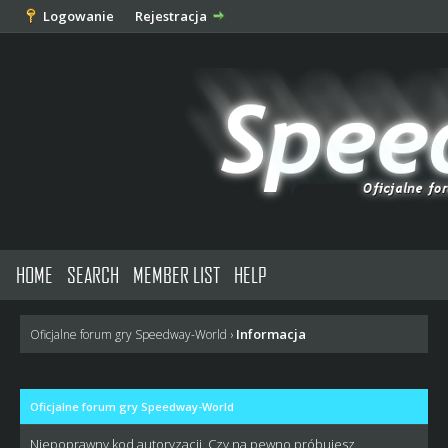
Logowanie
Rejestracja
HOME
SEARCH
MEMBER LIST
HELP
Informacja
Oficjalne forum gry Speedway-World
›
Oficjalne forum gry Speedway-World
Niepoprawny kod autoryzacji. Czy na pewno próbujesz