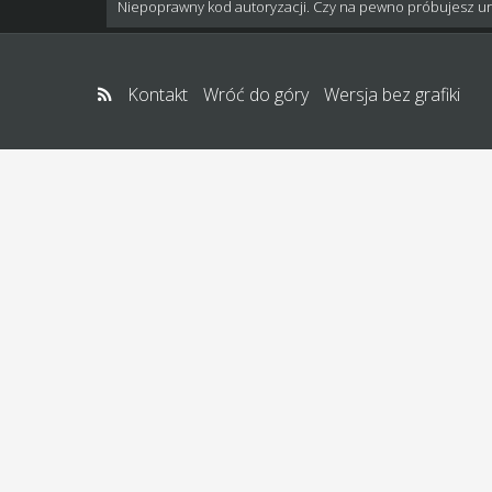
Niepoprawny kod autoryzacji. Czy na pewno próbujesz u
Kontakt
Wróć do góry
Wersja bez grafiki