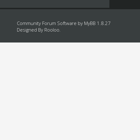
Community Forum Software by
MyBB 1.8.27
Designed By
Rooloo
.