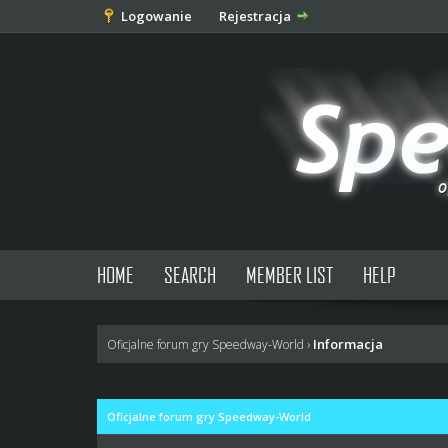
Logowanie
Rejestracja
HOME
SEARCH
MEMBER LIST
HELP
Informacja
Oficjalne forum gry Speedway-World
›
Oficjalne forum gry Speedway-World