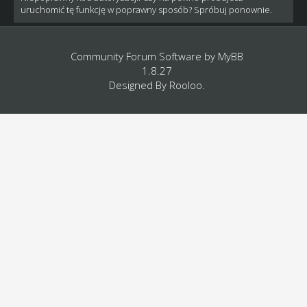
uruchomić tę funkcję w poprawny sposób? Spróbuj ponownie.
Community Forum Software by
MyBB
1.8.27
Designed By
Rooloo
.