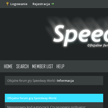
Logowanie
Rejestracja
HOME
SEARCH
MEMBER LIST
HELP
Informacja
Oficjalne forum gry Speedway-World
›
Oficjalne forum gry Speedway-World
Niepoprawny kod autoryzacji. Czy na pewno próbujesz