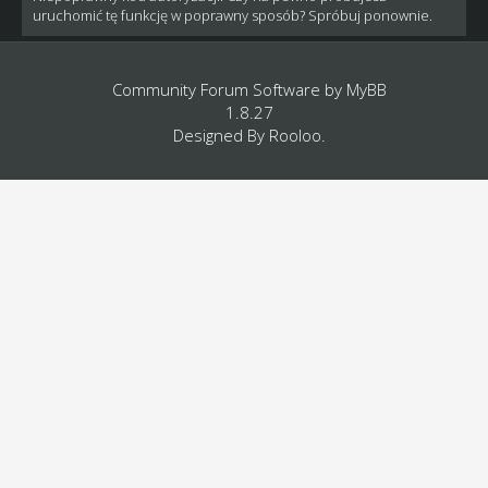
uruchomić tę funkcję w poprawny sposób? Spróbuj ponownie.
Community Forum Software by
MyBB
1.8.27
Designed By
Rooloo
.