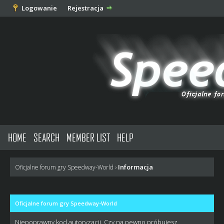
Logowanie
Rejestracja
HOME
SEARCH
MEMBER LIST
HELP
Informacja
Oficjalne forum gry Speedway-World
›
Oficjalne forum gry Speedway-World
Niepoprawny kod autoryzacji. Czy na pewno próbujesz