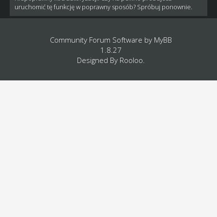
uruchomić tę funkcję w poprawny sposób? Spróbuj ponownie.
Community Forum Software by
MyBB
1.8.27
Designed By
Rooloo
.