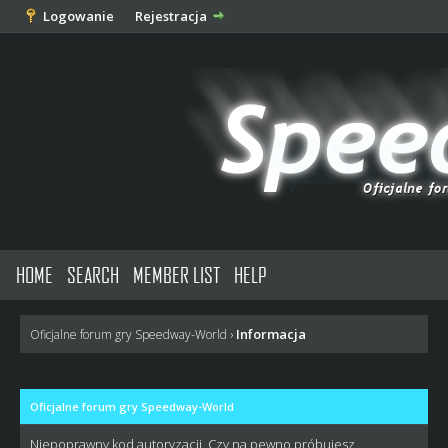
Logowanie
Rejestracja
HOME
SEARCH
MEMBER LIST
HELP
Informacja
Oficjalne forum gry Speedway-World
›
Oficjalne forum gry Speedway-World
Niepoprawny kod autoryzacji. Czy na pewno próbujesz