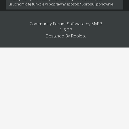
uruchomić tę funkcję w poprawny sposób? Spróbuj ponownie.
Community Forum Software by
MyBB
1.8.27
Designed By
Rooloo
.