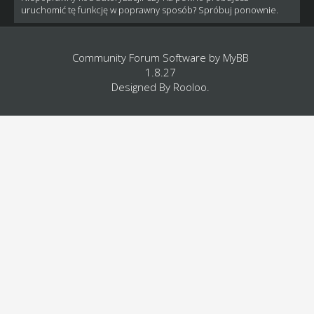
uruchomić tę funkcję w poprawny sposób? Spróbuj ponownie.
Community Forum Software by
MyBB
1.8.27
Designed By
Rooloo
.