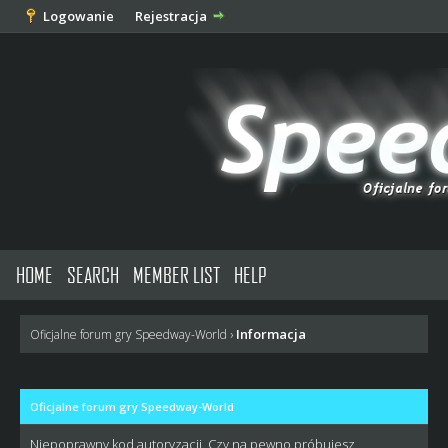
Logowanie
Rejestracja
HOME
SEARCH
MEMBER LIST
HELP
Informacja
Oficjalne forum gry Speedway-World
›
Oficjalne forum gry Speedway-World
Niepoprawny kod autoryzacji. Czy na pewno próbujesz