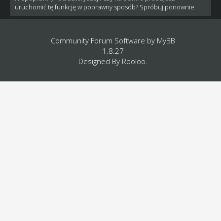
uruchomić tę funkcję w poprawny sposób? Spróbuj ponownie.
Community Forum Software by
MyBB
1.8.27
Designed By
Rooloo
.