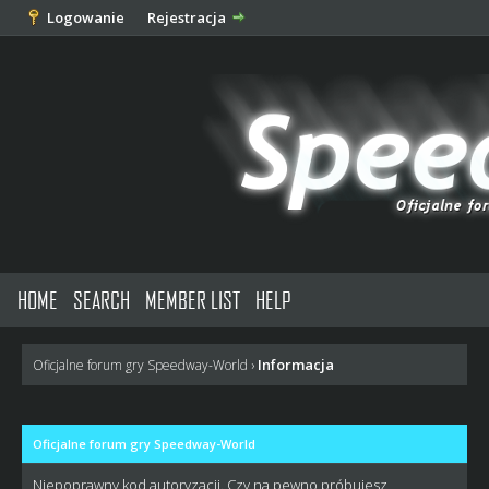
Logowanie
Rejestracja
HOME
SEARCH
MEMBER LIST
HELP
Informacja
Oficjalne forum gry Speedway-World
›
Oficjalne forum gry Speedway-World
Niepoprawny kod autoryzacji. Czy na pewno próbujesz