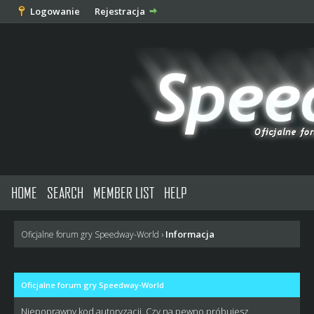
Logowanie
Rejestracja
HOME
SEARCH
MEMBER LIST
HELP
Informacja
Oficjalne forum gry Speedway-World
›
Oficjalne forum gry Speedway-World
Niepoprawny kod autoryzacji. Czy na pewno próbujesz