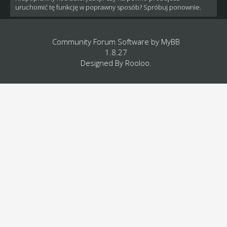
uruchomić tę funkcję w poprawny sposób? Spróbuj ponownie.
Community Forum Software by
MyBB
1.8.27
Designed By
Rooloo
.