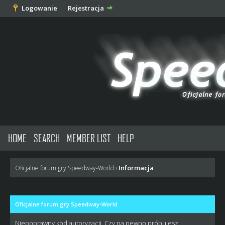
Logowanie
Rejestracja
HOME
SEARCH
MEMBER LIST
HELP
Informacja
Oficjalne forum gry Speedway-World
›
Oficjalne forum gry Speedway-World
Niepoprawny kod autoryzacji. Czy na pewno próbujesz