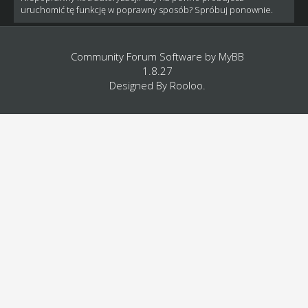
uruchomić tę funkcję w poprawny sposób? Spróbuj ponownie.
Community Forum Software by
MyBB
1.8.27
Designed By
Rooloo
.