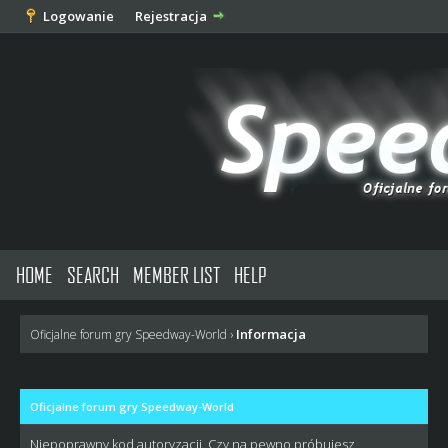
Logowanie
Rejestracja
HOME
SEARCH
MEMBER LIST
HELP
Informacja
Oficjalne forum gry Speedway-World
›
Oficjalne forum gry Speedway-World
Niepoprawny kod autoryzacji. Czy na pewno próbujesz