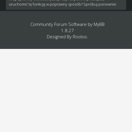
uruchomić tę funkcję w poprawny sposób? Spróbuj ponownie.
Community Forum Software by
MyBB
1.8.27
Designed By
Rooloo
.