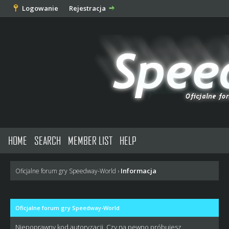
Logowanie
Rejestracja
HOME
SEARCH
MEMBER LIST
HELP
Informacja
Oficjalne forum gry Speedway-World
›
Oficjalne forum gry Speedway-World
Niepoprawny kod autoryzacji. Czy na pewno próbujesz