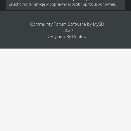
uruchomić tę funkcję w poprawny sposób? Spróbuj ponownie.
Community Forum Software by
MyBB
1.8.27
Designed By
Rooloo
.