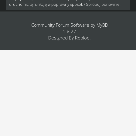
uruchomić tę funkcję w poprawny sposób? Spróbuj ponownie.
Community Forum Software by
MyBB
1.8.27
Designed By
Rooloo
.