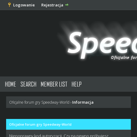
Logowanie
Rejestracja
HOME
SEARCH
MEMBER LIST
HELP
Informacja
Oficjalne forum gry Speedway-World
›
Oficjalne forum gry Speedway-World
Niepoprawny kod autoryzacji. Czy na pewno próbujesz