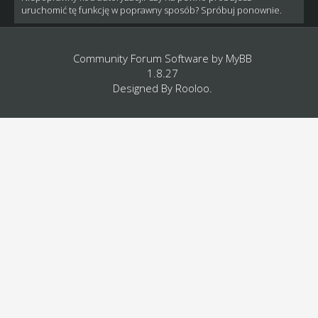
uruchomić tę funkcję w poprawny sposób? Spróbuj ponownie.
Community Forum Software by
MyBB
1.8.27
Designed By
Rooloo
.