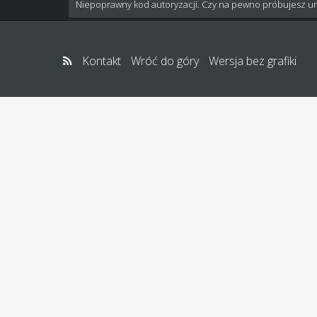
Niepoprawny kod autoryzacji. Czy na pewno próbujesz u
Kontakt
Wróć do góry
Wersja bez grafiki