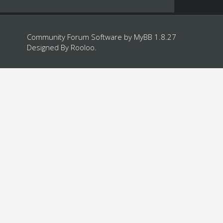
Community Forum Software by
MyBB 1.8.27
Designed By
Rooloo
.