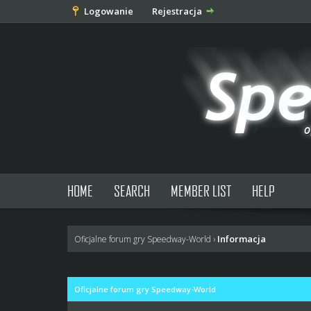
Logowanie
Rejestracja
HOME
SEARCH
MEMBER LIST
HELP
Informacja
Oficjalne forum gry Speedway-World
›
Oficjalne forum gry Speedway-World