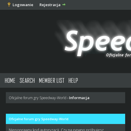
Logowanie
Rejestracja
HOME
SEARCH
MEMBER LIST
HELP
Informacja
Oficjalne forum gry Speedway-World
›
Oficjalne forum gry Speedway-World
Niepoprawny kod autoryzacji. Czy na pewno próbujesz