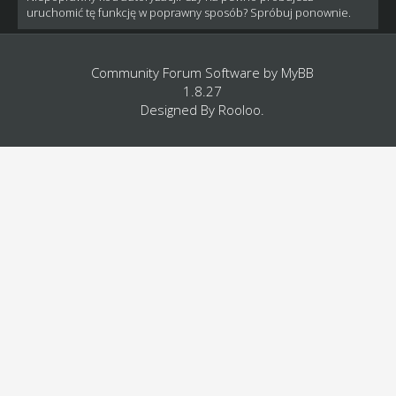
uruchomić tę funkcję w poprawny sposób? Spróbuj ponownie.
Community Forum Software by
MyBB
1.8.27
Designed By
Rooloo
.