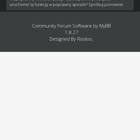
uruchomić tę funkcję w poprawny sposób? Spróbuj ponownie.
Community Forum Software by
MyBB
1.8.27
Designed By
Rooloo
.