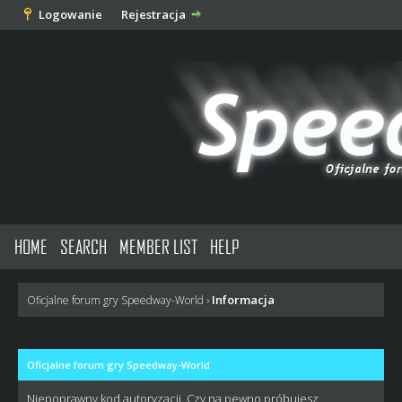
Logowanie
Rejestracja
HOME
SEARCH
MEMBER LIST
HELP
Informacja
Oficjalne forum gry Speedway-World
›
Oficjalne forum gry Speedway-World
Niepoprawny kod autoryzacji. Czy na pewno próbujesz