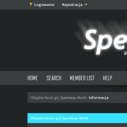
Logowanie
Rejestracja
HOME
SEARCH
MEMBER LIST
HELP
Informacja
Oficjalne forum gry Speedway-World
›
Oficjalne forum gry Speedway-World