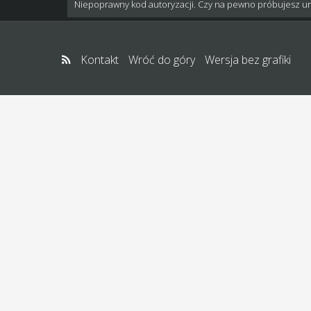
Niepoprawny kod autoryzacji. Czy na pewno próbujesz u
Kontakt
Wróć do góry
Wersja bez grafiki