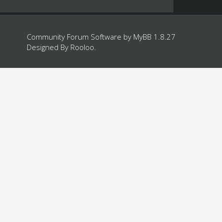
Community Forum Software by
MyBB 1.8.27
Designed By
Rooloo
.