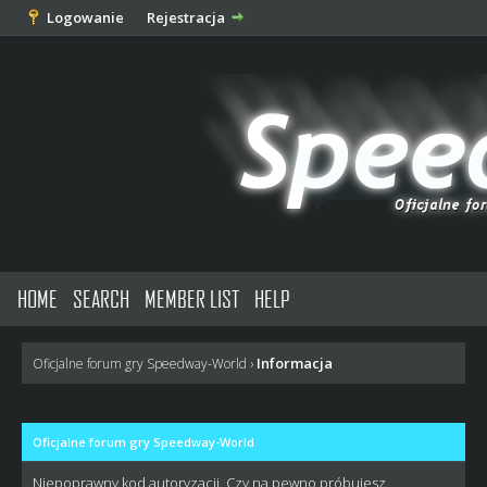
Logowanie
Rejestracja
HOME
SEARCH
MEMBER LIST
HELP
Informacja
Oficjalne forum gry Speedway-World
›
Oficjalne forum gry Speedway-World
Niepoprawny kod autoryzacji. Czy na pewno próbujesz