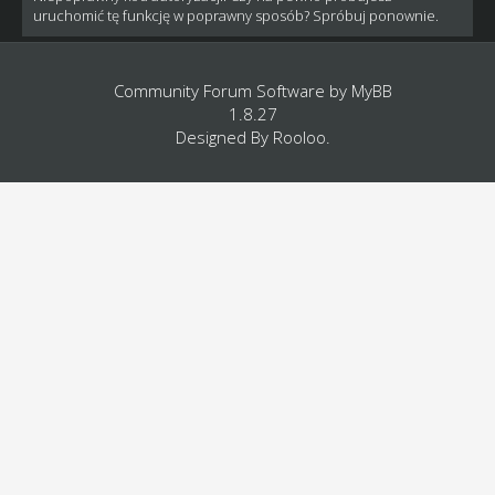
uruchomić tę funkcję w poprawny sposób? Spróbuj ponownie.
Community Forum Software by
MyBB
1.8.27
Designed By
Rooloo
.