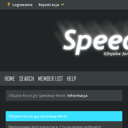
Logowanie
Rejestracja
HOME
SEARCH
MEMBER LIST
HELP
Informacja
Oficjalne forum gry Speedway-World
›
Oficjalne forum gry Speedway-World
Niepoprawny kod autoryzacji. Czy na pewno próbujesz