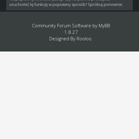
uruchomić tę funkcję w poprawny sposób? Spróbuj ponownie.
Community Forum Software by
MyBB
1.8.27
Designed By
Rooloo
.