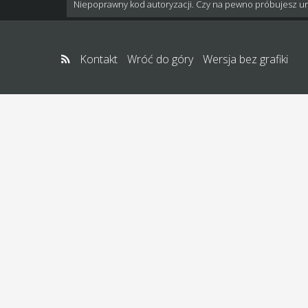
Niepoprawny kod autoryzacji. Czy na pewno próbujesz u
Kontakt
Wróć do góry
Wersja bez grafiki