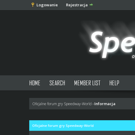
Logowanie
Rejestracja
HOME
SEARCH
MEMBER LIST
HELP
Informacja
Oficjalne forum gry Speedway-World
›
Oficjalne forum gry Speedway-World