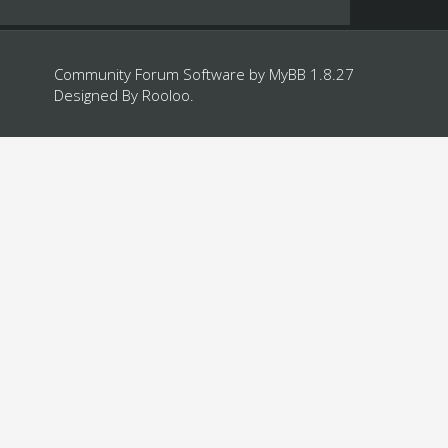
Community Forum Software by
MyBB 1.8.27
Designed By
Rooloo
.