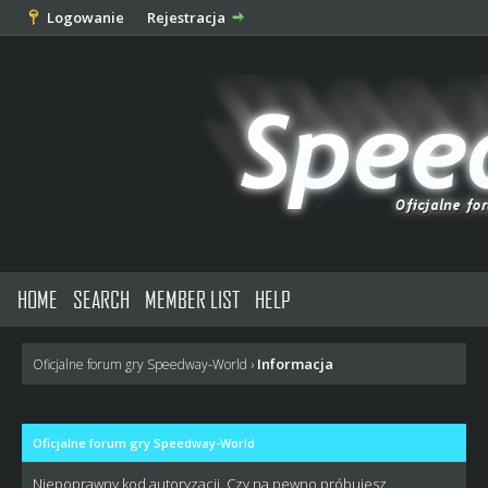
Logowanie
Rejestracja
HOME
SEARCH
MEMBER LIST
HELP
Informacja
Oficjalne forum gry Speedway-World
›
Oficjalne forum gry Speedway-World
Niepoprawny kod autoryzacji. Czy na pewno próbujesz