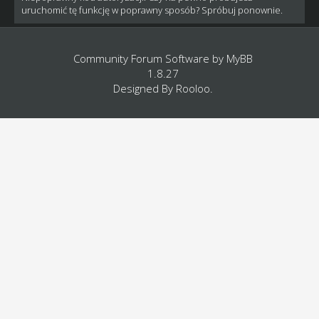
uruchomić tę funkcję w poprawny sposób? Spróbuj ponownie.
Community Forum Software by
MyBB
1.8.27
Designed By
Rooloo
.