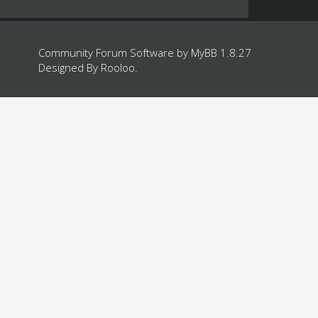
Community Forum Software by
MyBB 1.8.27
Designed By
Rooloo
.