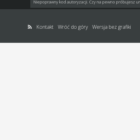
Niepoprawny kod autoryzacji. Czy na pewno próbujesz u
Kontakt
Wróć do góry
Wersja bez grafiki