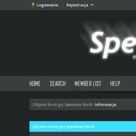
Logowanie
Rejestracja
HOME
SEARCH
MEMBER LIST
HELP
Informacja
Oficjalne forum gry Speedway-World
›
Oficjalne forum gry Speedway-World