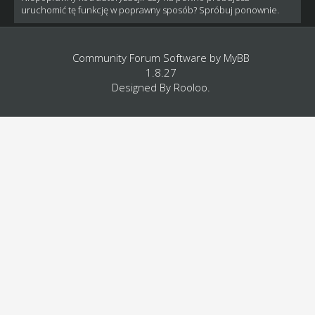
uruchomić tę funkcję w poprawny sposób? Spróbuj ponownie.
Community Forum Software by
MyBB
1.8.27
Designed By
Rooloo
.