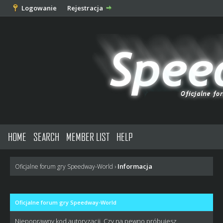
Logowanie
Rejestracja
HOME
SEARCH
MEMBER LIST
HELP
Informacja
Oficjalne forum gry Speedway-World
›
Oficjalne forum gry Speedway-World
Niepoprawny kod autoryzacji. Czy na pewno próbujesz