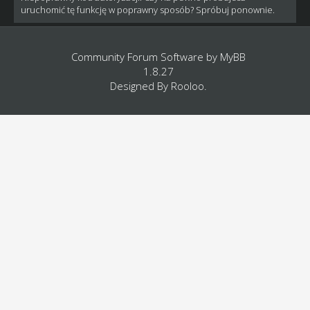
uruchomić tę funkcję w poprawny sposób? Spróbuj ponownie.
Community Forum Software by
MyBB
1.8.27
Designed By
Rooloo
.