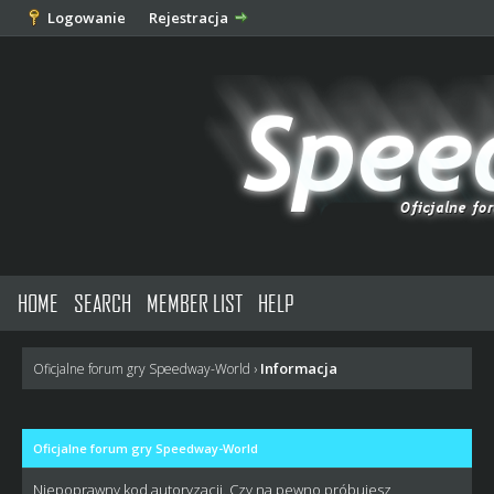
Logowanie
Rejestracja
HOME
SEARCH
MEMBER LIST
HELP
Informacja
Oficjalne forum gry Speedway-World
›
Oficjalne forum gry Speedway-World
Niepoprawny kod autoryzacji. Czy na pewno próbujesz