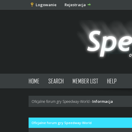
Logowanie
Rejestracja
HOME
SEARCH
MEMBER LIST
HELP
Informacja
Oficjalne forum gry Speedway-World
›
Oficjalne forum gry Speedway-World