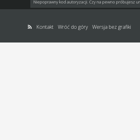
Niepoprawny kod autoryzacji. Czy na pewno próbujesz u
Kontakt
Wróć do góry
Wersja bez grafiki