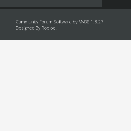
Community Forum Software by
MyBB 1.8.27
Designed By
Rooloo
.