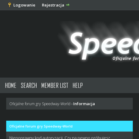
Logowanie
Rejestracja
HOME
SEARCH
MEMBER LIST
HELP
Informacja
Oficjalne forum gry Speedway-World
›
Oficjalne forum gry Speedway-World
Niepoprawny kod autoryzacji. Czy na pewno próbujesz