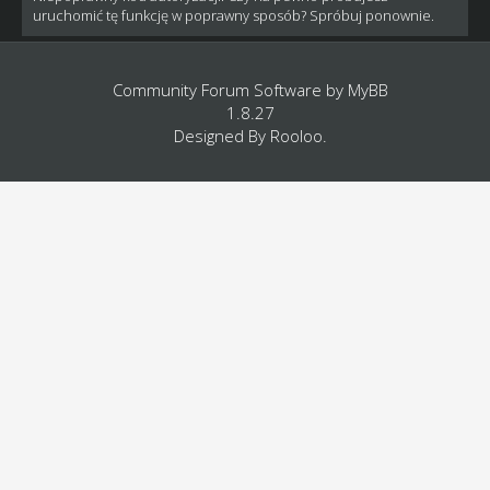
uruchomić tę funkcję w poprawny sposób? Spróbuj ponownie.
Community Forum Software by
MyBB
1.8.27
Designed By
Rooloo
.