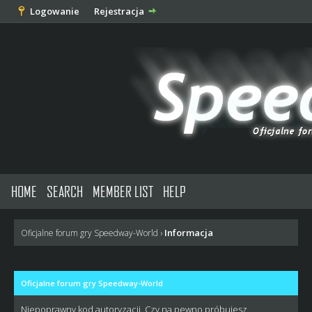
Logowanie
Rejestracja
HOME
SEARCH
MEMBER LIST
HELP
Informacja
Oficjalne forum gry Speedway-World
›
Oficjalne forum gry Speedway-World
Niepoprawny kod autoryzacji. Czy na pewno próbujesz