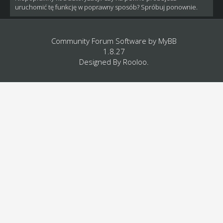
uruchomić tę funkcję w poprawny sposób? Spróbuj ponownie.
Community Forum Software by
MyBB
1.8.27
Designed By
Rooloo
.