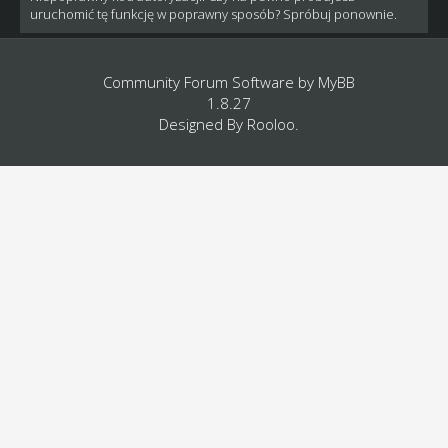
uruchomić tę funkcję w poprawny sposób? Spróbuj ponownie.
Community Forum Software by
MyBB
1.8.27
Designed By
Rooloo
.