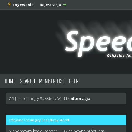
Logowanie
Rejestracja
HOME
SEARCH
MEMBER LIST
HELP
Informacja
Oficjalne forum gry Speedway-World
›
Oficjalne forum gry Speedway-World
Niepoprawny kod autoryzacji. Czy na pewno próbujesz