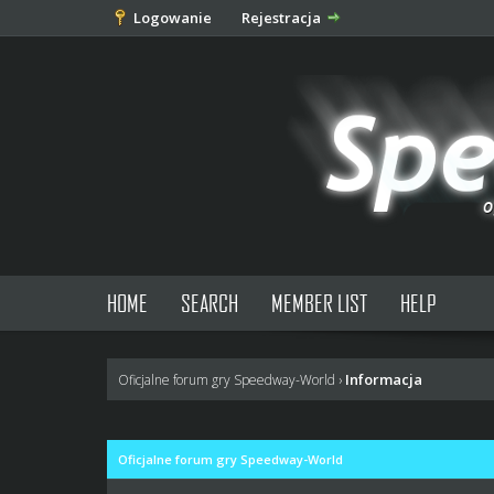
Logowanie
Rejestracja
HOME
SEARCH
MEMBER LIST
HELP
Informacja
Oficjalne forum gry Speedway-World
›
Oficjalne forum gry Speedway-World