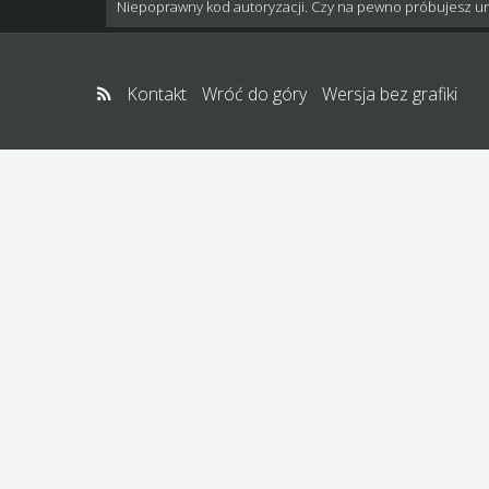
Niepoprawny kod autoryzacji. Czy na pewno próbujesz u
Kontakt
Wróć do góry
Wersja bez grafiki