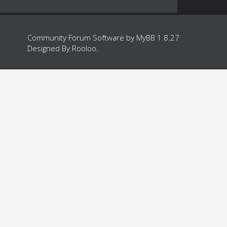
Community Forum Software by
MyBB 1.8.27
Designed By
Rooloo
.