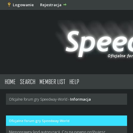
Logowanie
Rejestracja
HOME
SEARCH
MEMBER LIST
HELP
Informacja
Oficjalne forum gry Speedway-World
›
Oficjalne forum gry Speedway-World
Niepoprawny kod autoryzacji. Czy na pewno próbujesz