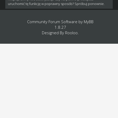
uruchomić tę funkcję w poprawny sposób? Spróbuj ponownie.
Community Forum Software by
MyBB
1.8.27
Designed By
Rooloo
.