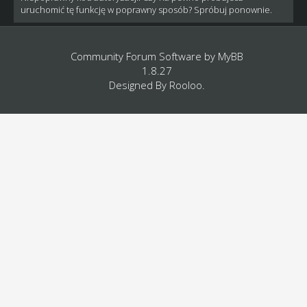
uruchomić tę funkcję w poprawny sposób? Spróbuj ponownie.
Community Forum Software by
MyBB
1.8.27
Designed By
Rooloo
.