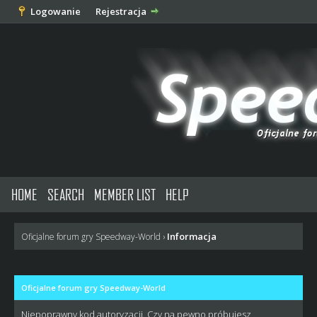
Logowanie
Rejestracja
HOME
SEARCH
MEMBER LIST
HELP
Informacja
Oficjalne forum gry Speedway-World
›
Oficjalne forum gry Speedway-World
Niepoprawny kod autoryzacji. Czy na pewno próbujesz