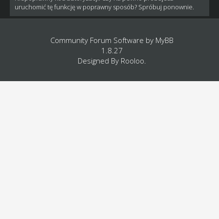
uruchomić tę funkcję w poprawny sposób? Spróbuj ponownie.
Community Forum Software by
MyBB
1.8.27
Designed By
Rooloo
.