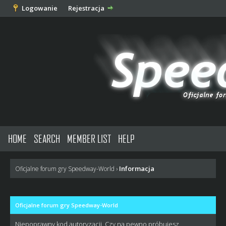
Logowanie
Rejestracja
HOME
SEARCH
MEMBER LIST
HELP
Informacja
Oficjalne forum gry Speedway-World
›
Oficjalne forum gry Speedway-World
Niepoprawny kod autoryzacji. Czy na pewno próbujesz