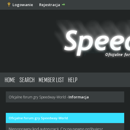
Logowanie
Rejestracja
HOME
SEARCH
MEMBER LIST
HELP
Informacja
Oficjalne forum gry Speedway-World
›
Oficjalne forum gry Speedway-World
Niepoprawny kod autoryzacji. Czy na pewno próbujesz