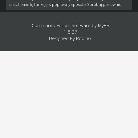
uruchomić tę funkcję w poprawny sposób? Spróbuj ponownie.
Community Forum Software by
MyBB
1.8.27
Designed By
Rooloo
.