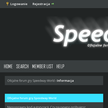
Logowanie
Rejestracja
HOME
SEARCH
MEMBER LIST
HELP
Informacja
Oficjalne forum gry Speedway-World
›
Oficjalne forum gry Speedway-World
Niepoprawny kod autoryzacji. Czy na pewno próbujesz