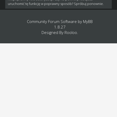
uruchomić tę funkcję w poprawny sposób? Spróbuj ponownie.
Community Forum Software by
MyBB
1.8.27
Designed By
Rooloo
.