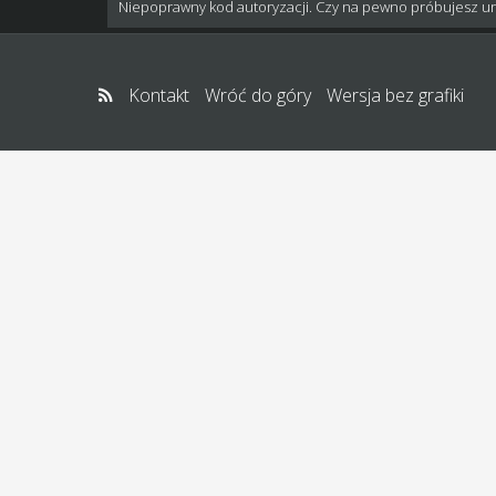
Niepoprawny kod autoryzacji. Czy na pewno próbujesz u
Kontakt
Wróć do góry
Wersja bez grafiki