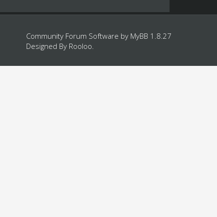
Community Forum Software by
MyBB 1.8.27
Designed By
Rooloo
.