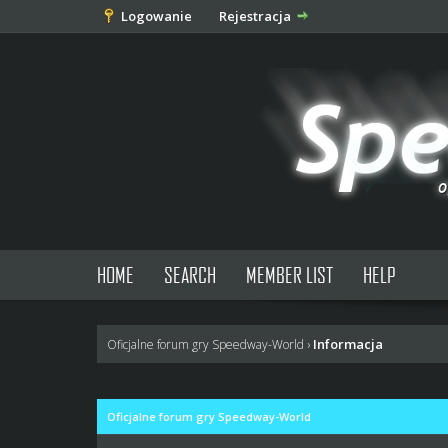
Logowanie
Rejestracja
HOME
SEARCH
MEMBER LIST
HELP
Informacja
Oficjalne forum gry Speedway-World
›
Oficjalne forum gry Speedway-World