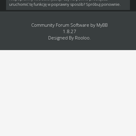
uruchomić tę funkcję w poprawny sposób? Spróbuj ponownie.
Community Forum Software by
MyBB
1.8.27
Designed By
Rooloo
.