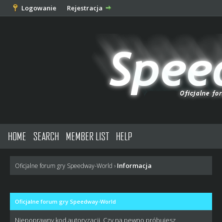
Logowanie
Rejestracja
HOME
SEARCH
MEMBER LIST
HELP
Informacja
Oficjalne forum gry Speedway-World
›
Oficjalne forum gry Speedway-World
Niepoprawny kod autoryzacji. Czy na pewno próbujesz