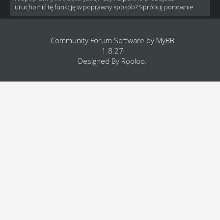
uruchomić tę funkcję w poprawny sposób? Spróbuj ponownie.
Community Forum Software by
MyBB
1.8.27
Designed By
Rooloo
.