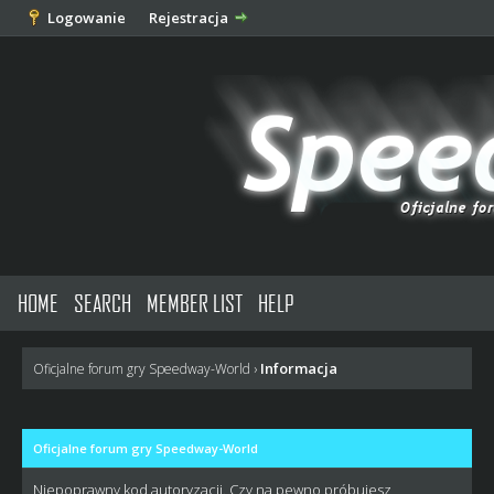
Logowanie
Rejestracja
HOME
SEARCH
MEMBER LIST
HELP
Informacja
Oficjalne forum gry Speedway-World
›
Oficjalne forum gry Speedway-World
Niepoprawny kod autoryzacji. Czy na pewno próbujesz