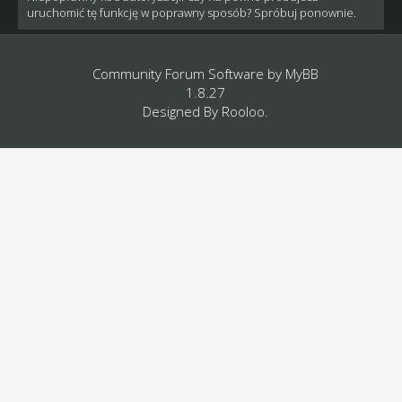
uruchomić tę funkcję w poprawny sposób? Spróbuj ponownie.
Community Forum Software by
MyBB
1.8.27
Designed By
Rooloo
.