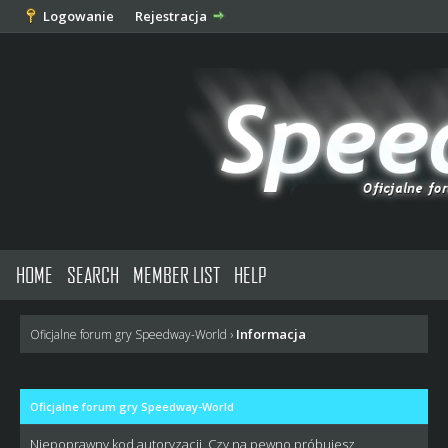
Logowanie
Rejestracja
HOME
SEARCH
MEMBER LIST
HELP
Informacja
Oficjalne forum gry Speedway-World
›
Oficjalne forum gry Speedway-World
Niepoprawny kod autoryzacji. Czy na pewno próbujesz