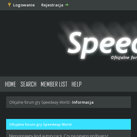
Logowanie
Rejestracja
HOME
SEARCH
MEMBER LIST
HELP
Informacja
Oficjalne forum gry Speedway-World
›
Oficjalne forum gry Speedway-World
Niepoprawny kod autoryzacji. Czy na pewno próbujesz