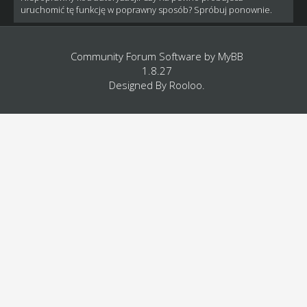
uruchomić tę funkcję w poprawny sposób? Spróbuj ponownie.
Community Forum Software by
MyBB
1.8.27
Designed By
Rooloo
.