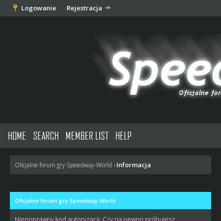
Logowanie
Rejestracja
HOME
SEARCH
MEMBER LIST
HELP
Informacja
Oficjalne forum gry Speedway-World
›
Oficjalne forum gry Speedway-World
Niepoprawny kod autoryzacji. Czy na pewno próbujesz