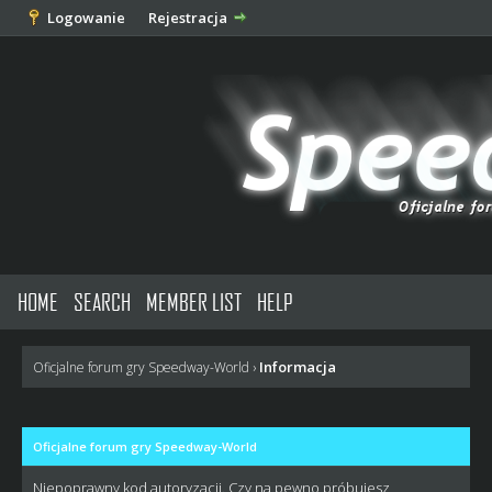
Logowanie
Rejestracja
HOME
SEARCH
MEMBER LIST
HELP
Informacja
Oficjalne forum gry Speedway-World
›
Oficjalne forum gry Speedway-World
Niepoprawny kod autoryzacji. Czy na pewno próbujesz