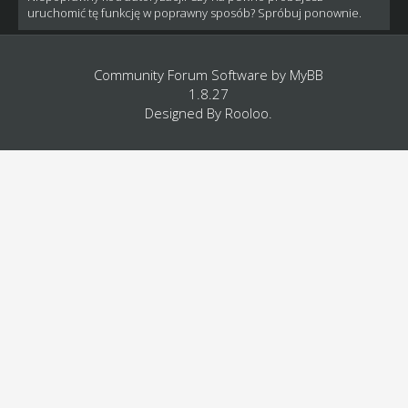
uruchomić tę funkcję w poprawny sposób? Spróbuj ponownie.
Community Forum Software by
MyBB
1.8.27
Designed By
Rooloo
.