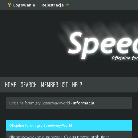
Logowanie
Rejestracja
HOME
SEARCH
MEMBER LIST
HELP
Informacja
Oficjalne forum gry Speedway-World
›
Oficjalne forum gry Speedway-World
Niepoprawny kod autoryzacji. Czy na pewno próbujesz