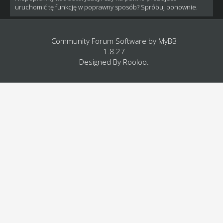
uruchomić tę funkcję w poprawny sposób? Spróbuj ponownie.
Community Forum Software by
MyBB
1.8.27
Designed By
Rooloo
.